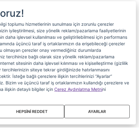
yoruz!
bilgi toplumu hizmetlerinin sunulması için zorunlu çerezler
in iyileştirilmesi, size yönelik reklam/pazarlama faaliyetlerinin
nin daha işlevsel kullanılması ve geliştirilebilmesi için performans
samında üçüncü taraf iş ortaklarımızın da erişebileceği çerezler
nlu olmayan çerezler onay vermediğiniz durumlarda
riniz tercihinize bağlı olarak size yönelik reklam/pazarlama
internet sitesinin daha işlevsel kılınması ve kişiselleştirme (gizlilik
 tercihlerinizin siteye tekrar girdiğinizde hatırlanmasını
tir. İsteğe bağlı çerezlere ilişkin tercihlerinizi “Ayarlar”
iniz. Bizim ve üçüncü taraf iş ortaklarımızın kullandığı çerezlere ve
a ilişkin detaylı bilgiler için
Çerez Aydınlatma Metni
ni
HEPSİNİ REDDET
AYARLAR