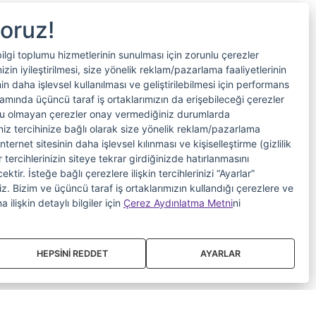
yoruz!
bilgi toplumu hizmetlerinin sunulması için zorunlu çerezler
in iyileştirilmesi, size yönelik reklam/pazarlama faaliyetlerinin
nin daha işlevsel kullanılması ve geliştirilebilmesi için performans
samında üçüncü taraf iş ortaklarımızın da erişebileceği çerezler
nlu olmayan çerezler onay vermediğiniz durumlarda
riniz tercihinize bağlı olarak size yönelik reklam/pazarlama
internet sitesinin daha işlevsel kılınması ve kişiselleştirme (gizlilik
 tercihlerinizin siteye tekrar girdiğinizde hatırlanmasını
tir. İsteğe bağlı çerezlere ilişkin tercihlerinizi “Ayarlar”
iniz. Bizim ve üçüncü taraf iş ortaklarımızın kullandığı çerezlere ve
a ilişkin detaylı bilgiler için
Çerez Aydınlatma Metni
ni
HEPSİNİ REDDET
AYARLAR