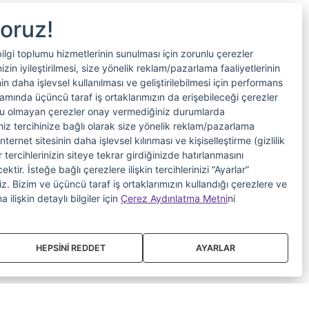
yoruz!
bilgi toplumu hizmetlerinin sunulması için zorunlu çerezler
in iyileştirilmesi, size yönelik reklam/pazarlama faaliyetlerinin
nin daha işlevsel kullanılması ve geliştirilebilmesi için performans
samında üçüncü taraf iş ortaklarımızın da erişebileceği çerezler
nlu olmayan çerezler onay vermediğiniz durumlarda
riniz tercihinize bağlı olarak size yönelik reklam/pazarlama
internet sitesinin daha işlevsel kılınması ve kişiselleştirme (gizlilik
 tercihlerinizin siteye tekrar girdiğinizde hatırlanmasını
tir. İsteğe bağlı çerezlere ilişkin tercihlerinizi “Ayarlar”
iniz. Bizim ve üçüncü taraf iş ortaklarımızın kullandığı çerezlere ve
a ilişkin detaylı bilgiler için
Çerez Aydınlatma Metni
ni
HEPSİNİ REDDET
AYARLAR