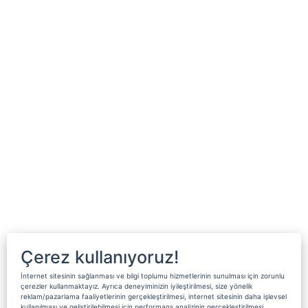
Çerez kullanıyoruz!
İnternet sitesinin sağlanması ve bilgi toplumu hizmetlerinin sunulması için zorunlu
çerezler kullanmaktayız. Ayrıca deneyiminizin iyileştirilmesi, size yönelik
reklam/pazarlama faaliyetlerinin gerçekleştirilmesi, internet sitesinin daha işlevsel
kullanılması ve geliştirilebilmesi için performans analizinin gerçekleştirilmesi