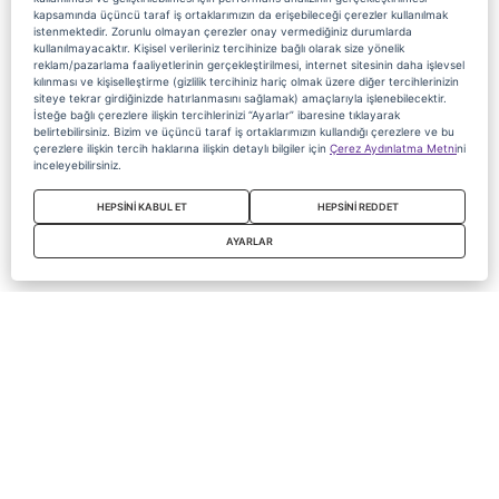
kapsamında üçüncü taraf iş ortaklarımızın da erişebileceği çerezler kullanılmak
istenmektedir. Zorunlu olmayan çerezler onay vermediğiniz durumlarda
kullanılmayacaktır. Kişisel verileriniz tercihinize bağlı olarak size yönelik
reklam/pazarlama faaliyetlerinin gerçekleştirilmesi, internet sitesinin daha işlevsel
kılınması ve kişiselleştirme (gizlilik tercihiniz hariç olmak üzere diğer tercihlerinizin
siteye tekrar girdiğinizde hatırlanmasını sağlamak) amaçlarıyla işlenebilecektir.
İsteğe bağlı çerezlere ilişkin tercihlerinizi “Ayarlar” ibaresine tıklayarak
belirtebilirsiniz. Bizim ve üçüncü taraf iş ortaklarımızın kullandığı çerezlere ve bu
çerezlere ilişkin tercih haklarına ilişkin detaylı bilgiler için
Çerez Aydınlatma Metni
ni
inceleyebilirsiniz.
HEPSİNİ KABUL ET
HEPSİNİ REDDET
AYARLAR
Copyright 2020 Digiturk Bu siteyi kullanarak sözleşmeyi kabul etmiş