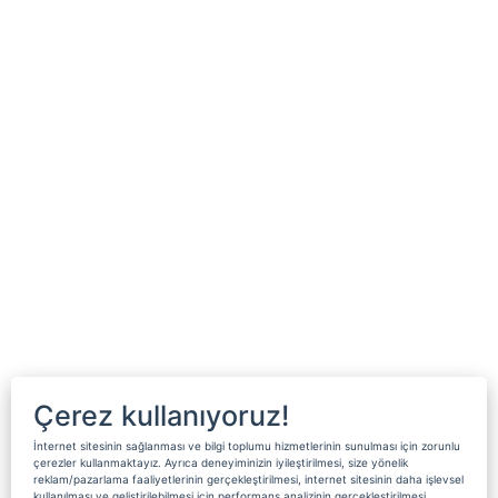
Çerez kullanıyoruz!
İnternet sitesinin sağlanması ve bilgi toplumu hizmetlerinin sunulması için zorunlu
çerezler kullanmaktayız. Ayrıca deneyiminizin iyileştirilmesi, size yönelik
reklam/pazarlama faaliyetlerinin gerçekleştirilmesi, internet sitesinin daha işlevsel
kullanılması ve geliştirilebilmesi için performans analizinin gerçekleştirilmesi