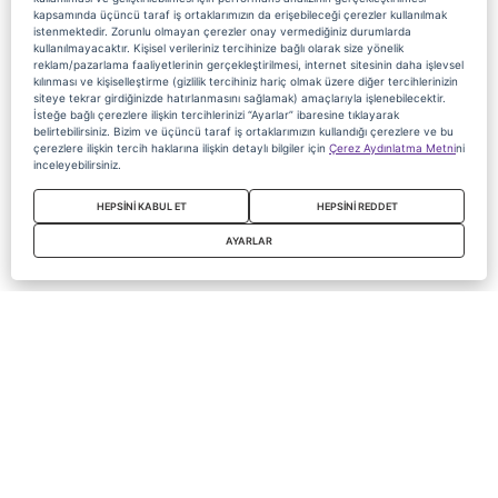
kapsamında üçüncü taraf iş ortaklarımızın da erişebileceği çerezler kullanılmak
istenmektedir. Zorunlu olmayan çerezler onay vermediğiniz durumlarda
kullanılmayacaktır. Kişisel verileriniz tercihinize bağlı olarak size yönelik
reklam/pazarlama faaliyetlerinin gerçekleştirilmesi, internet sitesinin daha işlevsel
kılınması ve kişiselleştirme (gizlilik tercihiniz hariç olmak üzere diğer tercihlerinizin
siteye tekrar girdiğinizde hatırlanmasını sağlamak) amaçlarıyla işlenebilecektir.
İsteğe bağlı çerezlere ilişkin tercihlerinizi “Ayarlar” ibaresine tıklayarak
belirtebilirsiniz. Bizim ve üçüncü taraf iş ortaklarımızın kullandığı çerezlere ve bu
çerezlere ilişkin tercih haklarına ilişkin detaylı bilgiler için
Çerez Aydınlatma Metni
ni
inceleyebilirsiniz.
HEPSİNİ KABUL ET
HEPSİNİ REDDET
AYARLAR
Copyright 2020 Digiturk Bu siteyi kullanarak sözleşmeyi kabul etmiş