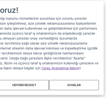
yoruz!
bilgi toplumu hizmetlerinin sunulması için zorunlu çerezler
in iyileştirilmesi, size yönelik reklam/pazarlama faaliyetlerinin
nin daha işlevsel kullanılması ve geliştirilebilmesi için performans
samında üçüncü taraf iş ortaklarımızın da erişebileceği çerezler
nlu olmayan çerezler onay vermediğiniz durumlarda
riniz tercihinize bağlı olarak size yönelik reklam/pazarlama
internet sitesinin daha işlevsel kılınması ve kişiselleştirme (gizlilik
 tercihlerinizin siteye tekrar girdiğinizde hatırlanmasını
tir. İsteğe bağlı çerezlere ilişkin tercihlerinizi “Ayarlar”
iniz. Bizim ve üçüncü taraf iş ortaklarımızın kullandığı çerezlere ve
a ilişkin detaylı bilgiler için
Çerez Aydınlatma Metni
ni
HEPSİNİ REDDET
AYARLAR