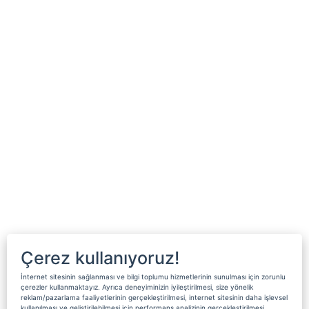
Çerez kullanıyoruz!
İnternet sitesinin sağlanması ve bilgi toplumu hizmetlerinin sunulması için zorunlu
çerezler kullanmaktayız. Ayrıca deneyiminizin iyileştirilmesi, size yönelik
reklam/pazarlama faaliyetlerinin gerçekleştirilmesi, internet sitesinin daha işlevsel
kullanılması ve geliştirilebilmesi için performans analizinin gerçekleştirilmesi