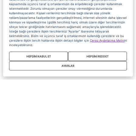
kapsamında üçüncü taraf iş ortaklarımızın da erişebileceği çerezler kullanılmak
istenmektedir. Zorunlu olmayan çerezler onay vermediğiniz durumlarda
kullanılmayacaktır. Kişisel verileriniz tercihinize bağlı olarak size yönelik
reklam/pazarlama faaliyetlerinin gerçekleştirilmesi, internet sitesinin daha işlevsel
kılınması ve kişiselleştirme (gizlilik tercihiniz hariç olmak üzere diğer tercihlerinizin
siteye tekrar girdiğinizde hatırlanmasını sağlamak) amaçlarıyla işlenebilecektir.
İsteğe bağlı çerezlere ilişkin tercihlerinizi “Ayarlar” ibaresine tıklayarak
belirtebilirsiniz. Bizim ve üçüncü taraf iş ortaklarımızın kullandığı çerezlere ve bu
çerezlere ilişkin tercih haklarına ilişkin detaylı bilgiler için
Çerez Aydınlatma Metni
ni
inceleyebilirsiniz.
HEPSİNİ KABUL ET
HEPSİNİ REDDET
AYARLAR
Copyright 2020 Digiturk Bu siteyi kullanarak sözleşmeyi kabul etmiş