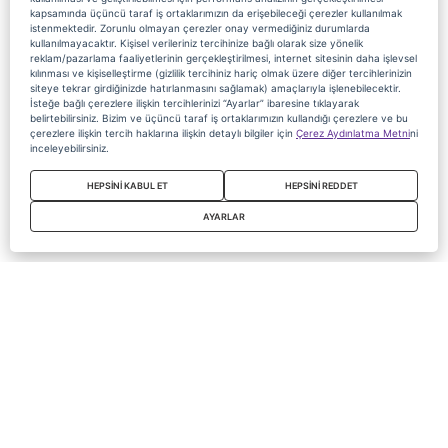
kapsamında üçüncü taraf iş ortaklarımızın da erişebileceği çerezler kullanılmak
istenmektedir. Zorunlu olmayan çerezler onay vermediğiniz durumlarda
kullanılmayacaktır. Kişisel verileriniz tercihinize bağlı olarak size yönelik
reklam/pazarlama faaliyetlerinin gerçekleştirilmesi, internet sitesinin daha işlevsel
kılınması ve kişiselleştirme (gizlilik tercihiniz hariç olmak üzere diğer tercihlerinizin
siteye tekrar girdiğinizde hatırlanmasını sağlamak) amaçlarıyla işlenebilecektir.
İsteğe bağlı çerezlere ilişkin tercihlerinizi “Ayarlar” ibaresine tıklayarak
belirtebilirsiniz. Bizim ve üçüncü taraf iş ortaklarımızın kullandığı çerezlere ve bu
çerezlere ilişkin tercih haklarına ilişkin detaylı bilgiler için
Çerez Aydınlatma Metni
ni
inceleyebilirsiniz.
HEPSİNİ KABUL ET
HEPSİNİ REDDET
AYARLAR
Copyright 2020 Digiturk Bu siteyi kullanarak sözleşmeyi kabul etmiş