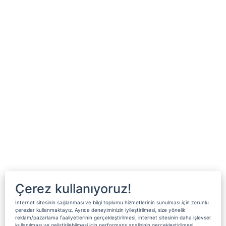
Çerez kullanıyoruz!
İnternet sitesinin sağlanması ve bilgi toplumu hizmetlerinin sunulması için zorunlu
çerezler kullanmaktayız. Ayrıca deneyiminizin iyileştirilmesi, size yönelik
reklam/pazarlama faaliyetlerinin gerçekleştirilmesi, internet sitesinin daha işlevsel
kullanılması ve geliştirilebilmesi için performans analizinin gerçekleştirilmesi