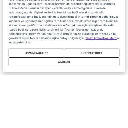
kapsamında üçüncü taraf iş ortaklarımızın da erişebileceği çerezler kullanılmak
istenmektedir. Zorunlu olmayan çerezler onay vermediğiniz durumlarda
kullanılmayacaktır. Kişisel verileriniz tercihinize bağlı olarak size yönelik
reklam/pazarlama faaliyetlerinin gerçekleştirilmesi, internet sitesinin daha işlevsel
kılınması ve kişiselleştirme (gizlilik tercihiniz hariç olmak üzere diğer tercihlerinizin
siteye tekrar girdiğinizde hatırlanmasını sağlamak) amaçlarıyla işlenebilecektir.
İsteğe bağlı çerezlere ilişkin tercihlerinizi “Ayarlar” ibaresine tıklayarak
belirtebilirsiniz. Bizim ve üçüncü taraf iş ortaklarımızın kullandığı çerezlere ve bu
çerezlere ilişkin tercih haklarına ilişkin detaylı bilgiler için
Çerez Aydınlatma Metni
ni
inceleyebilirsiniz.
HEPSİNİ KABUL ET
HEPSİNİ REDDET
AYARLAR
Copyright 2020 Digiturk Bu siteyi kullanarak sözleşmeyi kabul etmiş