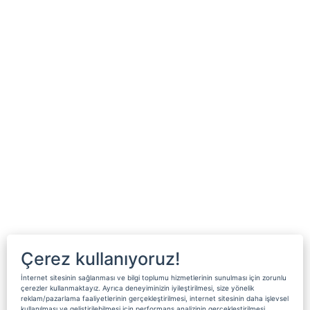
Çerez kullanıyoruz!
İnternet sitesinin sağlanması ve bilgi toplumu hizmetlerinin sunulması için zorunlu
çerezler kullanmaktayız. Ayrıca deneyiminizin iyileştirilmesi, size yönelik
reklam/pazarlama faaliyetlerinin gerçekleştirilmesi, internet sitesinin daha işlevsel
kullanılması ve geliştirilebilmesi için performans analizinin gerçekleştirilmesi