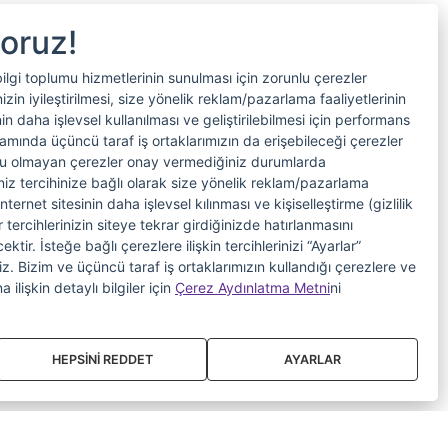
yoruz!
bilgi toplumu hizmetlerinin sunulması için zorunlu çerezler
in iyileştirilmesi, size yönelik reklam/pazarlama faaliyetlerinin
nin daha işlevsel kullanılması ve geliştirilebilmesi için performans
samında üçüncü taraf iş ortaklarımızın da erişebileceği çerezler
nlu olmayan çerezler onay vermediğiniz durumlarda
riniz tercihinize bağlı olarak size yönelik reklam/pazarlama
internet sitesinin daha işlevsel kılınması ve kişiselleştirme (gizlilik
 tercihlerinizin siteye tekrar girdiğinizde hatırlanmasını
tir. İsteğe bağlı çerezlere ilişkin tercihlerinizi “Ayarlar”
iniz. Bizim ve üçüncü taraf iş ortaklarımızın kullandığı çerezlere ve
a ilişkin detaylı bilgiler için
Çerez Aydınlatma Metni
ni
HEPSİNİ REDDET
AYARLAR