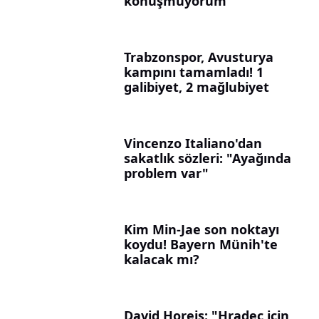
konuşmuyorum"
Trabzonspor, Avusturya
kampını tamamladı! 1
galibiyet, 2 mağlubiyet
Vincenzo Italiano'dan
sakatlık sözleri: "Ayağında
problem var"
Kim Min-Jae son noktayı
koydu! Bayern Münih'te
kalacak mı?
David Horejs: "Hradec için