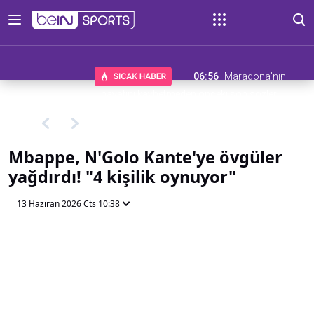
06:56
Maradona'nın
hayatını kaybetmeden önceki son sözleri
Mbappe, N'Golo Kante'ye övgüler
yağdırdı! "4 kişilik oynuyor"
13 Haziran 2026 Cts 10:38