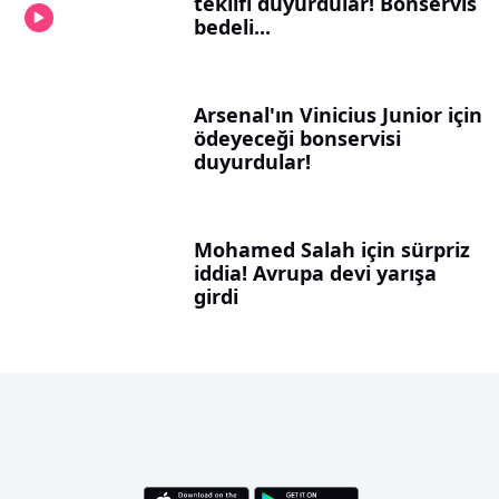
teklifi duyurdular! Bonservis
bedeli...
Arsenal'ın Vinicius Junior için
ödeyeceği bonservisi
duyurdular!
Mohamed Salah için sürpriz
iddia! Avrupa devi yarışa
girdi