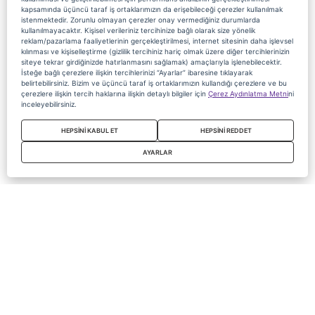
kapsamında üçüncü taraf iş ortaklarımızın da erişebileceği çerezler kullanılmak
istenmektedir. Zorunlu olmayan çerezler onay vermediğiniz durumlarda
kullanılmayacaktır. Kişisel verileriniz tercihinize bağlı olarak size yönelik
reklam/pazarlama faaliyetlerinin gerçekleştirilmesi, internet sitesinin daha işlevsel
kılınması ve kişiselleştirme (gizlilik tercihiniz hariç olmak üzere diğer tercihlerinizin
siteye tekrar girdiğinizde hatırlanmasını sağlamak) amaçlarıyla işlenebilecektir.
İsteğe bağlı çerezlere ilişkin tercihlerinizi “Ayarlar” ibaresine tıklayarak
belirtebilirsiniz. Bizim ve üçüncü taraf iş ortaklarımızın kullandığı çerezlere ve bu
çerezlere ilişkin tercih haklarına ilişkin detaylı bilgiler için
Çerez Aydınlatma Metni
ni
inceleyebilirsiniz.
HEPSİNİ KABUL ET
HEPSİNİ REDDET
AYARLAR
Copyright 2020 Digiturk Bu siteyi kullanarak sözleşmeyi kabul etmiş