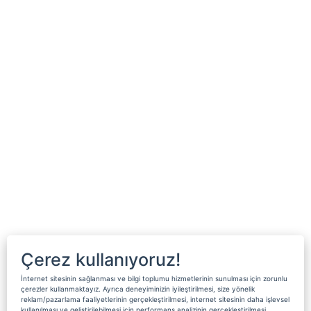
Çerez kullanıyoruz!
İnternet sitesinin sağlanması ve bilgi toplumu hizmetlerinin sunulması için zorunlu
çerezler kullanmaktayız. Ayrıca deneyiminizin iyileştirilmesi, size yönelik
reklam/pazarlama faaliyetlerinin gerçekleştirilmesi, internet sitesinin daha işlevsel
kullanılması ve geliştirilebilmesi için performans analizinin gerçekleştirilmesi