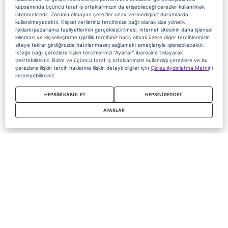
kapsamında üçüncü taraf iş ortaklarımızın da erişebileceği çerezler kullanılmak
istenmektedir. Zorunlu olmayan çerezler onay vermediğiniz durumlarda
kullanılmayacaktır. Kişisel verileriniz tercihinize bağlı olarak size yönelik
reklam/pazarlama faaliyetlerinin gerçekleştirilmesi, internet sitesinin daha işlevsel
kılınması ve kişiselleştirme (gizlilik tercihiniz hariç olmak üzere diğer tercihlerinizin
siteye tekrar girdiğinizde hatırlanmasını sağlamak) amaçlarıyla işlenebilecektir.
İsteğe bağlı çerezlere ilişkin tercihlerinizi “Ayarlar” ibaresine tıklayarak
belirtebilirsiniz. Bizim ve üçüncü taraf iş ortaklarımızın kullandığı çerezlere ve bu
çerezlere ilişkin tercih haklarına ilişkin detaylı bilgiler için
Çerez Aydınlatma Metni
ni
inceleyebilirsiniz.
HEPSİNİ KABUL ET
HEPSİNİ REDDET
AYARLAR
Copyright 2020 Digiturk Bu siteyi kullanarak sözleşmeyi kabul etmiş