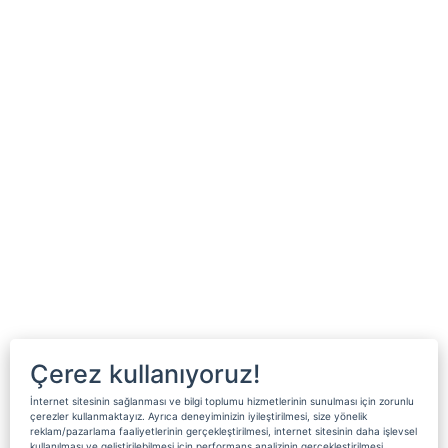
Çerez kullanıyoruz!
İnternet sitesinin sağlanması ve bilgi toplumu hizmetlerinin sunulması için zorunlu
çerezler kullanmaktayız. Ayrıca deneyiminizin iyileştirilmesi, size yönelik
reklam/pazarlama faaliyetlerinin gerçekleştirilmesi, internet sitesinin daha işlevsel
kullanılması ve geliştirilebilmesi için performans analizinin gerçekleştirilmesi