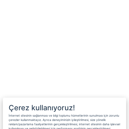
Çerez kullanıyoruz!
İnternet sitesinin sağlanması ve bilgi toplumu hizmetlerinin sunulması için zorunlu
çerezler kullanmaktayız. Ayrıca deneyiminizin iyileştirilmesi, size yönelik
reklam/pazarlama faaliyetlerinin gerçekleştirilmesi, internet sitesinin daha işlevsel
kullanılması ve geliştirilebilmesi için performans analizinin gerçekleştirilmesi