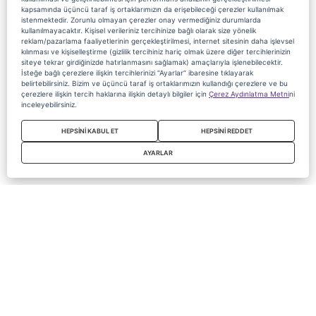
kapsamında üçüncü taraf iş ortaklarımızın da erişebileceği çerezler kullanılmak
istenmektedir. Zorunlu olmayan çerezler onay vermediğiniz durumlarda
kullanılmayacaktır. Kişisel verileriniz tercihinize bağlı olarak size yönelik
reklam/pazarlama faaliyetlerinin gerçekleştirilmesi, internet sitesinin daha işlevsel
kılınması ve kişiselleştirme (gizlilik tercihiniz hariç olmak üzere diğer tercihlerinizin
siteye tekrar girdiğinizde hatırlanmasını sağlamak) amaçlarıyla işlenebilecektir.
İsteğe bağlı çerezlere ilişkin tercihlerinizi “Ayarlar” ibaresine tıklayarak
belirtebilirsiniz. Bizim ve üçüncü taraf iş ortaklarımızın kullandığı çerezlere ve bu
çerezlere ilişkin tercih haklarına ilişkin detaylı bilgiler için
Çerez Aydınlatma Metni
ni
inceleyebilirsiniz.
HEPSİNİ KABUL ET
HEPSİNİ REDDET
AYARLAR
Copyright 2020 Digiturk Bu siteyi kullanarak sözleşmeyi kabul etmiş