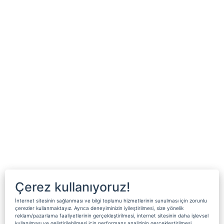
Çerez kullanıyoruz!
İnternet sitesinin sağlanması ve bilgi toplumu hizmetlerinin sunulması için zorunlu
çerezler kullanmaktayız. Ayrıca deneyiminizin iyileştirilmesi, size yönelik
reklam/pazarlama faaliyetlerinin gerçekleştirilmesi, internet sitesinin daha işlevsel
kullanılması ve geliştirilebilmesi için performans analizinin gerçekleştirilmesi