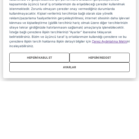
kapsamında üçüncü taraf iş ortaklarımızın da erişebileceği çerezler kullanılmak
istenmektedir. Zorunlu olmayan çerezler onay vermediğiniz durumlarda
kullanılmayacaktır. Kişisel verileriniz tercihinize bağlı olarak size yönelik
reklam/pazarlama faaliyetlerinin gerçekleştirilmesi, internet sitesinin daha işlevsel
kılınması ve kişiselleştirme (gizlilik tercihiniz hariç olmak üzere diğer tercihlerinizin
siteye tekrar girdiğinizde hatırlanmasını sağlamak) amaçlarıyla işlenebilecektir.
İsteğe bağlı çerezlere ilişkin tercihlerinizi “Ayarlar” ibaresine tıklayarak
belirtebilirsiniz. Bizim ve üçüncü taraf iş ortaklarımızın kullandığı çerezlere ve bu
çerezlere ilişkin tercih haklarına ilişkin detaylı bilgiler için
Çerez Aydınlatma Metni
ni
inceleyebilirsiniz.
HEPSİNİ KABUL ET
HEPSİNİ REDDET
AYARLAR
Copyright 2020 Digiturk Bu siteyi kullanarak sözleşmeyi kabul etmiş