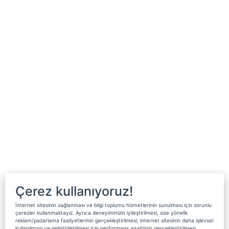
Çerez kullanıyoruz!
İnternet sitesinin sağlanması ve bilgi toplumu hizmetlerinin sunulması için zorunlu
çerezler kullanmaktayız. Ayrıca deneyiminizin iyileştirilmesi, size yönelik
reklam/pazarlama faaliyetlerinin gerçekleştirilmesi, internet sitesinin daha işlevsel
kullanılması ve geliştirilebilmesi için performans analizinin gerçekleştirilmesi