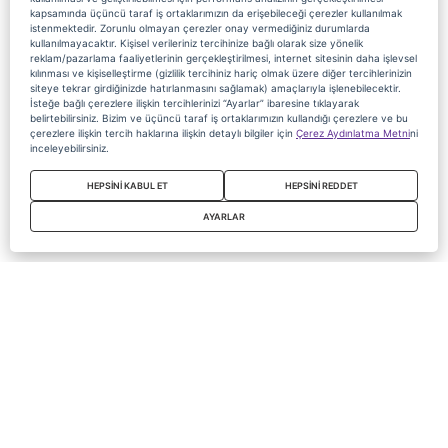
kapsamında üçüncü taraf iş ortaklarımızın da erişebileceği çerezler kullanılmak
istenmektedir. Zorunlu olmayan çerezler onay vermediğiniz durumlarda
kullanılmayacaktır. Kişisel verileriniz tercihinize bağlı olarak size yönelik
reklam/pazarlama faaliyetlerinin gerçekleştirilmesi, internet sitesinin daha işlevsel
kılınması ve kişiselleştirme (gizlilik tercihiniz hariç olmak üzere diğer tercihlerinizin
siteye tekrar girdiğinizde hatırlanmasını sağlamak) amaçlarıyla işlenebilecektir.
İsteğe bağlı çerezlere ilişkin tercihlerinizi “Ayarlar” ibaresine tıklayarak
belirtebilirsiniz. Bizim ve üçüncü taraf iş ortaklarımızın kullandığı çerezlere ve bu
çerezlere ilişkin tercih haklarına ilişkin detaylı bilgiler için
Çerez Aydınlatma Metni
ni
inceleyebilirsiniz.
HEPSİNİ KABUL ET
HEPSİNİ REDDET
AYARLAR
Copyright 2020 Digiturk Bu siteyi kullanarak sözleşmeyi kabul etmiş