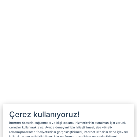
Çerez kullanıyoruz!
İnternet sitesinin sağlanması ve bilgi toplumu hizmetlerinin sunulması için zorunlu
çerezler kullanmaktayız. Ayrıca deneyiminizin iyileştirilmesi, size yönelik
reklam/pazarlama faaliyetlerinin gerçekleştirilmesi, internet sitesinin daha işlevsel
kullanılması ve geliştirilebilmesi için performans analizinin gerçekleştirilmesi