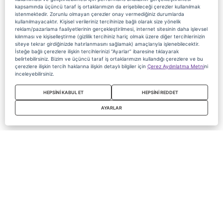
kapsamında üçüncü taraf iş ortaklarımızın da erişebileceği çerezler kullanılmak
istenmektedir. Zorunlu olmayan çerezler onay vermediğiniz durumlarda
kullanılmayacaktır. Kişisel verileriniz tercihinize bağlı olarak size yönelik
reklam/pazarlama faaliyetlerinin gerçekleştirilmesi, internet sitesinin daha işlevsel
kılınması ve kişiselleştirme (gizlilik tercihiniz hariç olmak üzere diğer tercihlerinizin
siteye tekrar girdiğinizde hatırlanmasını sağlamak) amaçlarıyla işlenebilecektir.
İsteğe bağlı çerezlere ilişkin tercihlerinizi “Ayarlar” ibaresine tıklayarak
belirtebilirsiniz. Bizim ve üçüncü taraf iş ortaklarımızın kullandığı çerezlere ve bu
çerezlere ilişkin tercih haklarına ilişkin detaylı bilgiler için
Çerez Aydınlatma Metni
ni
inceleyebilirsiniz.
HEPSİNİ KABUL ET
HEPSİNİ REDDET
AYARLAR
Copyright 2020 Digiturk Bu siteyi kullanarak sözleşmeyi kabul etmiş