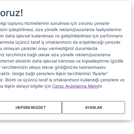
yoruz!
bilgi toplumu hizmetlerinin sunulması için zorunlu çerezler
in iyileştirilmesi, size yönelik reklam/pazarlama faaliyetlerinin
nin daha işlevsel kullanılması ve geliştirilebilmesi için performans
samında üçüncü taraf iş ortaklarımızın da erişebileceği çerezler
nlu olmayan çerezler onay vermediğiniz durumlarda
riniz tercihinize bağlı olarak size yönelik reklam/pazarlama
internet sitesinin daha işlevsel kılınması ve kişiselleştirme (gizlilik
 tercihlerinizin siteye tekrar girdiğinizde hatırlanmasını
tir. İsteğe bağlı çerezlere ilişkin tercihlerinizi “Ayarlar”
iniz. Bizim ve üçüncü taraf iş ortaklarımızın kullandığı çerezlere ve
a ilişkin detaylı bilgiler için
Çerez Aydınlatma Metni
ni
HEPSİNİ REDDET
AYARLAR