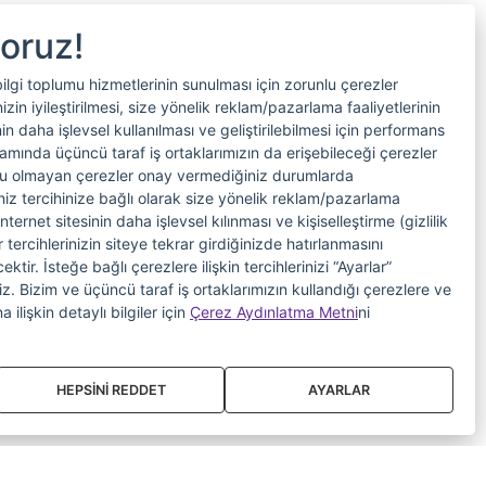
yoruz!
bilgi toplumu hizmetlerinin sunulması için zorunlu çerezler
in iyileştirilmesi, size yönelik reklam/pazarlama faaliyetlerinin
nin daha işlevsel kullanılması ve geliştirilebilmesi için performans
samında üçüncü taraf iş ortaklarımızın da erişebileceği çerezler
nlu olmayan çerezler onay vermediğiniz durumlarda
riniz tercihinize bağlı olarak size yönelik reklam/pazarlama
internet sitesinin daha işlevsel kılınması ve kişiselleştirme (gizlilik
 tercihlerinizin siteye tekrar girdiğinizde hatırlanmasını
tir. İsteğe bağlı çerezlere ilişkin tercihlerinizi “Ayarlar”
iniz. Bizim ve üçüncü taraf iş ortaklarımızın kullandığı çerezlere ve
a ilişkin detaylı bilgiler için
Çerez Aydınlatma Metni
ni
HEPSİNİ REDDET
AYARLAR