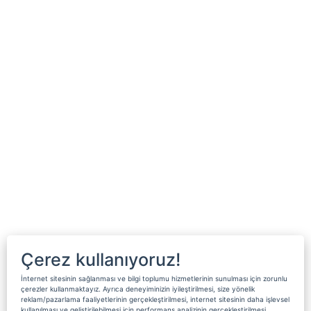
Çerez kullanıyoruz!
İnternet sitesinin sağlanması ve bilgi toplumu hizmetlerinin sunulması için zorunlu
çerezler kullanmaktayız. Ayrıca deneyiminizin iyileştirilmesi, size yönelik
reklam/pazarlama faaliyetlerinin gerçekleştirilmesi, internet sitesinin daha işlevsel
kullanılması ve geliştirilebilmesi için performans analizinin gerçekleştirilmesi