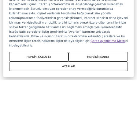
kapsamında üçüncü taraf iş ortaklarımızın da erişebileceği çerezler kullanılmak
istenmektedir. Zorunlu olmayan çerezler onay vermediğiniz durumlarda
kullanılmayacaktır. Kişisel verileriniz tercihinize bağlı olarak size yönelik
reklam/pazarlama faaliyetlerinin gerçekleştirilmesi, internet sitesinin daha işlevsel
kılınması ve kişiselleştirme (gizlilik tercihiniz hariç olmak üzere diğer tercihlerinizin
siteye tekrar girdiğinizde hatırlanmasını sağlamak) amaçlarıyla işlenebilecektir.
İsteğe bağlı çerezlere ilişkin tercihlerinizi “Ayarlar” ibaresine tıklayarak
belirtebilirsiniz. Bizim ve üçüncü taraf iş ortaklarımızın kullandığı çerezlere ve bu
çerezlere ilişkin tercih haklarına ilişkin detaylı bilgiler için
Çerez Aydınlatma Metni
ni
inceleyebilirsiniz.
HEPSİNİ KABUL ET
HEPSİNİ REDDET
AYARLAR
Copyright 2020 Digiturk Bu siteyi kullanarak sözleşmeyi kabul etmiş