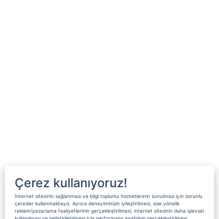
Çerez kullanıyoruz!
İnternet sitesinin sağlanması ve bilgi toplumu hizmetlerinin sunulması için zorunlu
çerezler kullanmaktayız. Ayrıca deneyiminizin iyileştirilmesi, size yönelik
reklam/pazarlama faaliyetlerinin gerçekleştirilmesi, internet sitesinin daha işlevsel
kullanılması ve geliştirilebilmesi için performans analizinin gerçekleştirilmesi