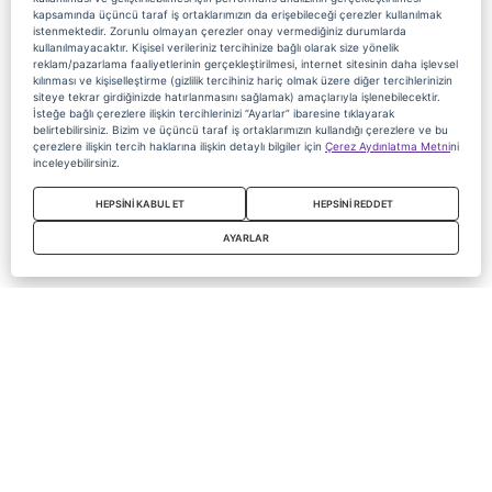
kapsamında üçüncü taraf iş ortaklarımızın da erişebileceği çerezler kullanılmak
istenmektedir. Zorunlu olmayan çerezler onay vermediğiniz durumlarda
kullanılmayacaktır. Kişisel verileriniz tercihinize bağlı olarak size yönelik
reklam/pazarlama faaliyetlerinin gerçekleştirilmesi, internet sitesinin daha işlevsel
kılınması ve kişiselleştirme (gizlilik tercihiniz hariç olmak üzere diğer tercihlerinizin
siteye tekrar girdiğinizde hatırlanmasını sağlamak) amaçlarıyla işlenebilecektir.
İsteğe bağlı çerezlere ilişkin tercihlerinizi “Ayarlar” ibaresine tıklayarak
belirtebilirsiniz. Bizim ve üçüncü taraf iş ortaklarımızın kullandığı çerezlere ve bu
çerezlere ilişkin tercih haklarına ilişkin detaylı bilgiler için
Çerez Aydınlatma Metni
ni
inceleyebilirsiniz.
HEPSİNİ KABUL ET
HEPSİNİ REDDET
AYARLAR
Copyright 2020 Digiturk Bu siteyi kullanarak sözleşmeyi kabul etmiş