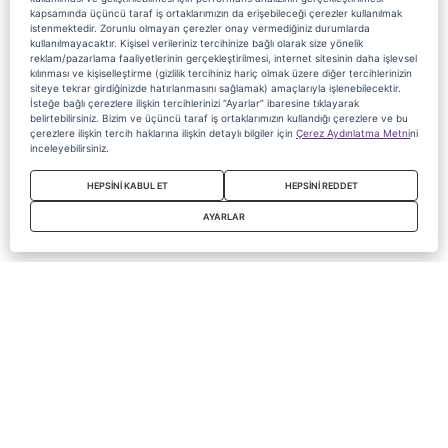
kapsamında üçüncü taraf iş ortaklarımızın da erişebileceği çerezler kullanılmak
istenmektedir. Zorunlu olmayan çerezler onay vermediğiniz durumlarda
kullanılmayacaktır. Kişisel verileriniz tercihinize bağlı olarak size yönelik
reklam/pazarlama faaliyetlerinin gerçekleştirilmesi, internet sitesinin daha işlevsel
kılınması ve kişiselleştirme (gizlilik tercihiniz hariç olmak üzere diğer tercihlerinizin
siteye tekrar girdiğinizde hatırlanmasını sağlamak) amaçlarıyla işlenebilecektir.
İsteğe bağlı çerezlere ilişkin tercihlerinizi “Ayarlar” ibaresine tıklayarak
belirtebilirsiniz. Bizim ve üçüncü taraf iş ortaklarımızın kullandığı çerezlere ve bu
çerezlere ilişkin tercih haklarına ilişkin detaylı bilgiler için
Çerez Aydınlatma Metni
ni
inceleyebilirsiniz.
HEPSİNİ KABUL ET
HEPSİNİ REDDET
AYARLAR
Copyright 2020 Digiturk Bu siteyi kullanarak sözleşmeyi kabul etmiş