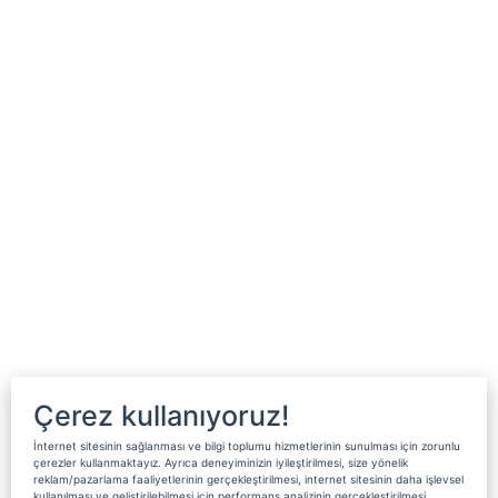
Çerez kullanıyoruz!
İnternet sitesinin sağlanması ve bilgi toplumu hizmetlerinin sunulması için zorunlu
çerezler kullanmaktayız. Ayrıca deneyiminizin iyileştirilmesi, size yönelik
reklam/pazarlama faaliyetlerinin gerçekleştirilmesi, internet sitesinin daha işlevsel
kullanılması ve geliştirilebilmesi için performans analizinin gerçekleştirilmesi