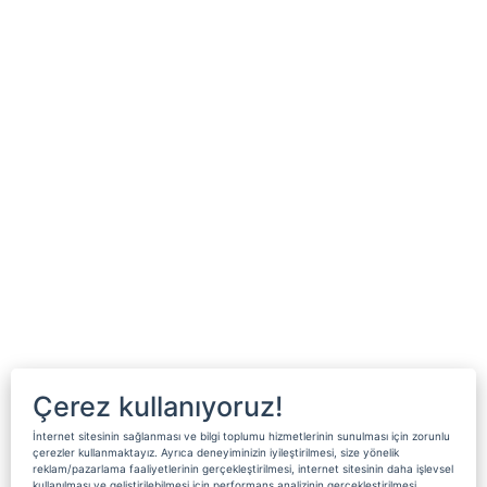
Çerez kullanıyoruz!
İnternet sitesinin sağlanması ve bilgi toplumu hizmetlerinin sunulması için zorunlu
çerezler kullanmaktayız. Ayrıca deneyiminizin iyileştirilmesi, size yönelik
reklam/pazarlama faaliyetlerinin gerçekleştirilmesi, internet sitesinin daha işlevsel
kullanılması ve geliştirilebilmesi için performans analizinin gerçekleştirilmesi