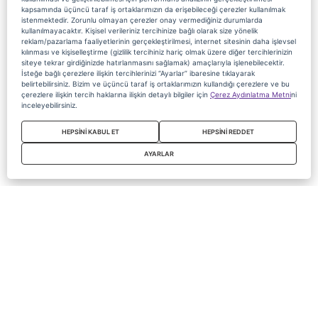
kapsamında üçüncü taraf iş ortaklarımızın da erişebileceği çerezler kullanılmak
istenmektedir. Zorunlu olmayan çerezler onay vermediğiniz durumlarda
kullanılmayacaktır. Kişisel verileriniz tercihinize bağlı olarak size yönelik
reklam/pazarlama faaliyetlerinin gerçekleştirilmesi, internet sitesinin daha işlevsel
kılınması ve kişiselleştirme (gizlilik tercihiniz hariç olmak üzere diğer tercihlerinizin
siteye tekrar girdiğinizde hatırlanmasını sağlamak) amaçlarıyla işlenebilecektir.
İsteğe bağlı çerezlere ilişkin tercihlerinizi “Ayarlar” ibaresine tıklayarak
belirtebilirsiniz. Bizim ve üçüncü taraf iş ortaklarımızın kullandığı çerezlere ve bu
çerezlere ilişkin tercih haklarına ilişkin detaylı bilgiler için
Çerez Aydınlatma Metni
ni
inceleyebilirsiniz.
HEPSİNİ KABUL ET
HEPSİNİ REDDET
AYARLAR
Copyright 2020 Digiturk Bu siteyi kullanarak sözleşmeyi kabul etmiş