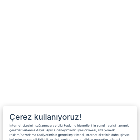
Çerez kullanıyoruz!
İnternet sitesinin sağlanması ve bilgi toplumu hizmetlerinin sunulması için zorunlu
çerezler kullanmaktayız. Ayrıca deneyiminizin iyileştirilmesi, size yönelik
reklam/pazarlama faaliyetlerinin gerçekleştirilmesi, internet sitesinin daha işlevsel
kullanılması ve geliştirilebilmesi için performans analizinin gerçekleştirilmesi