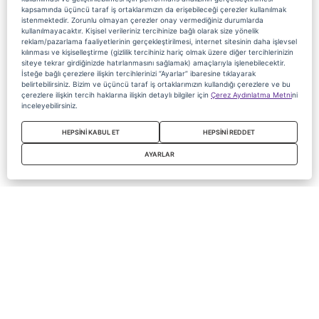
kapsamında üçüncü taraf iş ortaklarımızın da erişebileceği çerezler kullanılmak
istenmektedir. Zorunlu olmayan çerezler onay vermediğiniz durumlarda
kullanılmayacaktır. Kişisel verileriniz tercihinize bağlı olarak size yönelik
reklam/pazarlama faaliyetlerinin gerçekleştirilmesi, internet sitesinin daha işlevsel
kılınması ve kişiselleştirme (gizlilik tercihiniz hariç olmak üzere diğer tercihlerinizin
siteye tekrar girdiğinizde hatırlanmasını sağlamak) amaçlarıyla işlenebilecektir.
İsteğe bağlı çerezlere ilişkin tercihlerinizi “Ayarlar” ibaresine tıklayarak
belirtebilirsiniz. Bizim ve üçüncü taraf iş ortaklarımızın kullandığı çerezlere ve bu
çerezlere ilişkin tercih haklarına ilişkin detaylı bilgiler için
Çerez Aydınlatma Metni
ni
inceleyebilirsiniz.
HEPSİNİ KABUL ET
HEPSİNİ REDDET
AYARLAR
Copyright 2020 Digiturk Bu siteyi kullanarak sözleşmeyi kabul etmiş