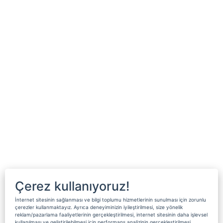
Çerez kullanıyoruz!
İnternet sitesinin sağlanması ve bilgi toplumu hizmetlerinin sunulması için zorunlu
çerezler kullanmaktayız. Ayrıca deneyiminizin iyileştirilmesi, size yönelik
reklam/pazarlama faaliyetlerinin gerçekleştirilmesi, internet sitesinin daha işlevsel
kullanılması ve geliştirilebilmesi için performans analizinin gerçekleştirilmesi