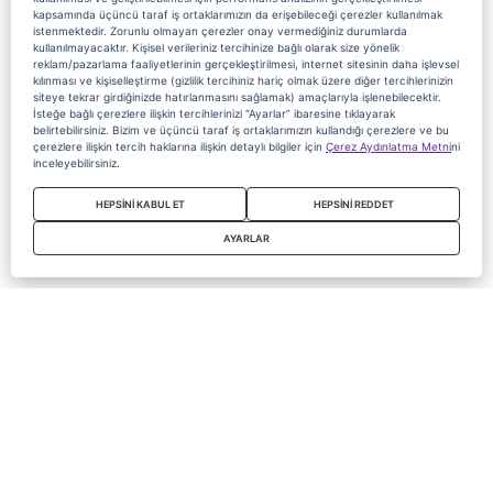
kapsamında üçüncü taraf iş ortaklarımızın da erişebileceği çerezler kullanılmak
istenmektedir. Zorunlu olmayan çerezler onay vermediğiniz durumlarda
kullanılmayacaktır. Kişisel verileriniz tercihinize bağlı olarak size yönelik
reklam/pazarlama faaliyetlerinin gerçekleştirilmesi, internet sitesinin daha işlevsel
kılınması ve kişiselleştirme (gizlilik tercihiniz hariç olmak üzere diğer tercihlerinizin
siteye tekrar girdiğinizde hatırlanmasını sağlamak) amaçlarıyla işlenebilecektir.
İsteğe bağlı çerezlere ilişkin tercihlerinizi “Ayarlar” ibaresine tıklayarak
belirtebilirsiniz. Bizim ve üçüncü taraf iş ortaklarımızın kullandığı çerezlere ve bu
çerezlere ilişkin tercih haklarına ilişkin detaylı bilgiler için
Çerez Aydınlatma Metni
ni
inceleyebilirsiniz.
HEPSİNİ KABUL ET
HEPSİNİ REDDET
AYARLAR
Copyright 2020 Digiturk Bu siteyi kullanarak sözleşmeyi kabul etmiş