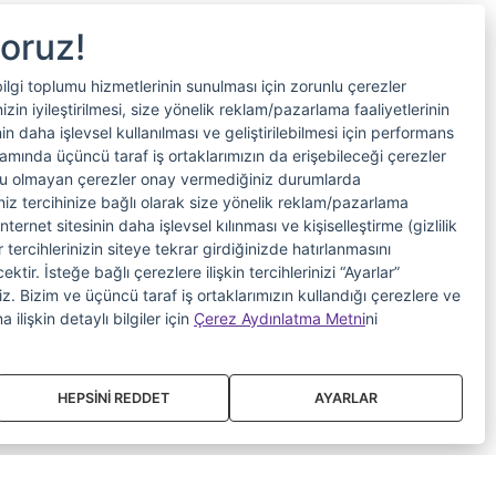
yoruz!
bilgi toplumu hizmetlerinin sunulması için zorunlu çerezler
in iyileştirilmesi, size yönelik reklam/pazarlama faaliyetlerinin
nin daha işlevsel kullanılması ve geliştirilebilmesi için performans
samında üçüncü taraf iş ortaklarımızın da erişebileceği çerezler
nlu olmayan çerezler onay vermediğiniz durumlarda
riniz tercihinize bağlı olarak size yönelik reklam/pazarlama
internet sitesinin daha işlevsel kılınması ve kişiselleştirme (gizlilik
 tercihlerinizin siteye tekrar girdiğinizde hatırlanmasını
tir. İsteğe bağlı çerezlere ilişkin tercihlerinizi “Ayarlar”
iniz. Bizim ve üçüncü taraf iş ortaklarımızın kullandığı çerezlere ve
a ilişkin detaylı bilgiler için
Çerez Aydınlatma Metni
ni
HEPSİNİ REDDET
AYARLAR