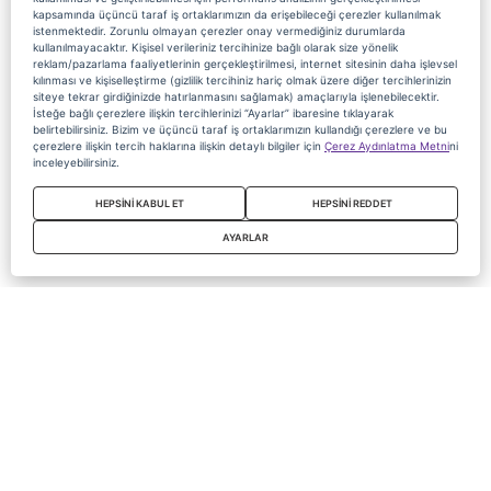
kapsamında üçüncü taraf iş ortaklarımızın da erişebileceği çerezler kullanılmak
istenmektedir. Zorunlu olmayan çerezler onay vermediğiniz durumlarda
kullanılmayacaktır. Kişisel verileriniz tercihinize bağlı olarak size yönelik
reklam/pazarlama faaliyetlerinin gerçekleştirilmesi, internet sitesinin daha işlevsel
kılınması ve kişiselleştirme (gizlilik tercihiniz hariç olmak üzere diğer tercihlerinizin
siteye tekrar girdiğinizde hatırlanmasını sağlamak) amaçlarıyla işlenebilecektir.
İsteğe bağlı çerezlere ilişkin tercihlerinizi “Ayarlar” ibaresine tıklayarak
belirtebilirsiniz. Bizim ve üçüncü taraf iş ortaklarımızın kullandığı çerezlere ve bu
çerezlere ilişkin tercih haklarına ilişkin detaylı bilgiler için
Çerez Aydınlatma Metni
ni
inceleyebilirsiniz.
HEPSİNİ KABUL ET
HEPSİNİ REDDET
AYARLAR
Copyright 2020 Digiturk Bu siteyi kullanarak sözleşmeyi kabul etmiş