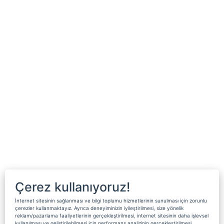
Çerez kullanıyoruz!
İnternet sitesinin sağlanması ve bilgi toplumu hizmetlerinin sunulması için zorunlu
çerezler kullanmaktayız. Ayrıca deneyiminizin iyileştirilmesi, size yönelik
reklam/pazarlama faaliyetlerinin gerçekleştirilmesi, internet sitesinin daha işlevsel
kullanılması ve geliştirilebilmesi için performans analizinin gerçekleştirilmesi