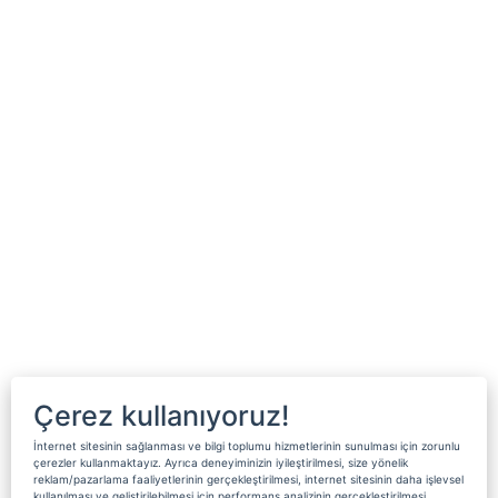
Çerez kullanıyoruz!
İnternet sitesinin sağlanması ve bilgi toplumu hizmetlerinin sunulması için zorunlu
çerezler kullanmaktayız. Ayrıca deneyiminizin iyileştirilmesi, size yönelik
reklam/pazarlama faaliyetlerinin gerçekleştirilmesi, internet sitesinin daha işlevsel
kullanılması ve geliştirilebilmesi için performans analizinin gerçekleştirilmesi