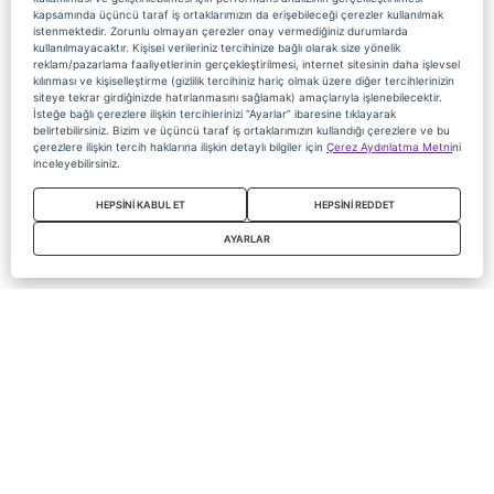
kapsamında üçüncü taraf iş ortaklarımızın da erişebileceği çerezler kullanılmak
istenmektedir. Zorunlu olmayan çerezler onay vermediğiniz durumlarda
kullanılmayacaktır. Kişisel verileriniz tercihinize bağlı olarak size yönelik
reklam/pazarlama faaliyetlerinin gerçekleştirilmesi, internet sitesinin daha işlevsel
kılınması ve kişiselleştirme (gizlilik tercihiniz hariç olmak üzere diğer tercihlerinizin
siteye tekrar girdiğinizde hatırlanmasını sağlamak) amaçlarıyla işlenebilecektir.
İsteğe bağlı çerezlere ilişkin tercihlerinizi “Ayarlar” ibaresine tıklayarak
belirtebilirsiniz. Bizim ve üçüncü taraf iş ortaklarımızın kullandığı çerezlere ve bu
çerezlere ilişkin tercih haklarına ilişkin detaylı bilgiler için
Çerez Aydınlatma Metni
ni
inceleyebilirsiniz.
HEPSİNİ KABUL ET
HEPSİNİ REDDET
AYARLAR
Copyright 2020 Digiturk Bu siteyi kullanarak sözleşmeyi kabul etmiş