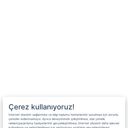
Çerez kullanıyoruz!
İnternet sitesinin sağlanması ve bilgi toplumu hizmetlerinin sunulması için zorunlu
çerezler kullanmaktayız. Ayrıca deneyiminizin iyileştirilmesi, size yönelik
reklam/pazarlama faaliyetlerinin gerçekleştirilmesi, internet sitesinin daha işlevsel
kullanılması ve geliştirilebilmesi için performans analizinin gerçekleştirilmesi