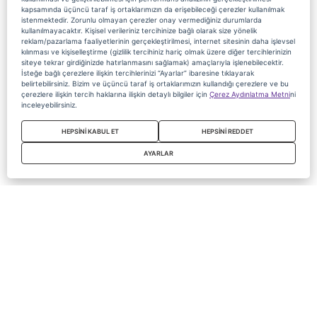
kapsamında üçüncü taraf iş ortaklarımızın da erişebileceği çerezler kullanılmak
istenmektedir. Zorunlu olmayan çerezler onay vermediğiniz durumlarda
kullanılmayacaktır. Kişisel verileriniz tercihinize bağlı olarak size yönelik
reklam/pazarlama faaliyetlerinin gerçekleştirilmesi, internet sitesinin daha işlevsel
kılınması ve kişiselleştirme (gizlilik tercihiniz hariç olmak üzere diğer tercihlerinizin
siteye tekrar girdiğinizde hatırlanmasını sağlamak) amaçlarıyla işlenebilecektir.
İsteğe bağlı çerezlere ilişkin tercihlerinizi “Ayarlar” ibaresine tıklayarak
belirtebilirsiniz. Bizim ve üçüncü taraf iş ortaklarımızın kullandığı çerezlere ve bu
çerezlere ilişkin tercih haklarına ilişkin detaylı bilgiler için
Çerez Aydınlatma Metni
ni
inceleyebilirsiniz.
HEPSİNİ KABUL ET
HEPSİNİ REDDET
AYARLAR
Copyright 2020 Digiturk Bu siteyi kullanarak sözleşmeyi kabul etmiş