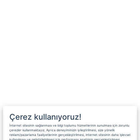
Çerez kullanıyoruz!
İnternet sitesinin sağlanması ve bilgi toplumu hizmetlerinin sunulması için zorunlu
çerezler kullanmaktayız. Ayrıca deneyiminizin iyileştirilmesi, size yönelik
reklam/pazarlama faaliyetlerinin gerçekleştirilmesi, internet sitesinin daha işlevsel
kullanılması ve geliştirilebilmesi için performans analizinin gerçekleştirilmesi