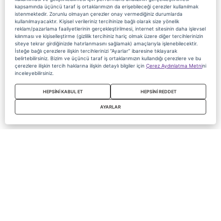
kapsamında üçüncü taraf iş ortaklarımızın da erişebileceği çerezler kullanılmak
istenmektedir. Zorunlu olmayan çerezler onay vermediğiniz durumlarda
kullanılmayacaktır. Kişisel verileriniz tercihinize bağlı olarak size yönelik
reklam/pazarlama faaliyetlerinin gerçekleştirilmesi, internet sitesinin daha işlevsel
kılınması ve kişiselleştirme (gizlilik tercihiniz hariç olmak üzere diğer tercihlerinizin
siteye tekrar girdiğinizde hatırlanmasını sağlamak) amaçlarıyla işlenebilecektir.
İsteğe bağlı çerezlere ilişkin tercihlerinizi “Ayarlar” ibaresine tıklayarak
belirtebilirsiniz. Bizim ve üçüncü taraf iş ortaklarımızın kullandığı çerezlere ve bu
çerezlere ilişkin tercih haklarına ilişkin detaylı bilgiler için
Çerez Aydınlatma Metni
ni
inceleyebilirsiniz.
HEPSİNİ KABUL ET
HEPSİNİ REDDET
AYARLAR
Copyright 2020 Digiturk Bu siteyi kullanarak sözleşmeyi kabul etmiş