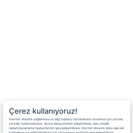
Çerez kullanıyoruz!
İnternet sitesinin sağlanması ve bilgi toplumu hizmetlerinin sunulması için zorunlu
çerezler kullanmaktayız. Ayrıca deneyiminizin iyileştirilmesi, size yönelik
reklam/pazarlama faaliyetlerinin gerçekleştirilmesi, internet sitesinin daha işlevsel
kullanılması ve geliştirilebilmesi için performans analizinin gerçekleştirilmesi