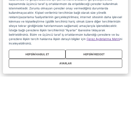
kapsamında üçüncü taraf iş ortaklarımızın da erişebileceği çerezler kullanılmak
istenmektedir. Zorunlu olmayan çerezler onay vermediğiniz durumlarda
kullanılmayacaktır. Kişisel verileriniz tercihinize bağlı olarak size yönelik
reklam/pazarlama faaliyetlerinin gerçekleştirilmesi, internet sitesinin daha işlevsel
kılınması ve kişiselleştirme (gizlilik tercihiniz hariç olmak üzere diğer tercihlerinizin
siteye tekrar girdiğinizde hatırlanmasını sağlamak) amaçlarıyla işlenebilecektir.
İsteğe bağlı çerezlere ilişkin tercihlerinizi “Ayarlar” ibaresine tıklayarak
belirtebilirsiniz. Bizim ve üçüncü taraf iş ortaklarımızın kullandığı çerezlere ve bu
çerezlere ilişkin tercih haklarına ilişkin detaylı bilgiler için
Çerez Aydınlatma Metni
ni
inceleyebilirsiniz.
HEPSİNİ KABUL ET
HEPSİNİ REDDET
AYARLAR
Copyright 2020 Digiturk Bu siteyi kullanarak sözleşmeyi kabul etmiş