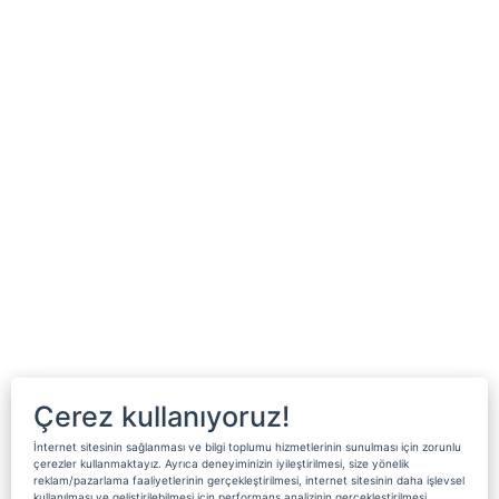
Çerez kullanıyoruz!
İnternet sitesinin sağlanması ve bilgi toplumu hizmetlerinin sunulması için zorunlu
çerezler kullanmaktayız. Ayrıca deneyiminizin iyileştirilmesi, size yönelik
reklam/pazarlama faaliyetlerinin gerçekleştirilmesi, internet sitesinin daha işlevsel
kullanılması ve geliştirilebilmesi için performans analizinin gerçekleştirilmesi