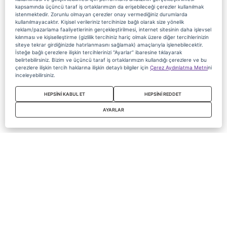
kapsamında üçüncü taraf iş ortaklarımızın da erişebileceği çerezler kullanılmak
istenmektedir. Zorunlu olmayan çerezler onay vermediğiniz durumlarda
kullanılmayacaktır. Kişisel verileriniz tercihinize bağlı olarak size yönelik
reklam/pazarlama faaliyetlerinin gerçekleştirilmesi, internet sitesinin daha işlevsel
kılınması ve kişiselleştirme (gizlilik tercihiniz hariç olmak üzere diğer tercihlerinizin
siteye tekrar girdiğinizde hatırlanmasını sağlamak) amaçlarıyla işlenebilecektir.
İsteğe bağlı çerezlere ilişkin tercihlerinizi “Ayarlar” ibaresine tıklayarak
belirtebilirsiniz. Bizim ve üçüncü taraf iş ortaklarımızın kullandığı çerezlere ve bu
çerezlere ilişkin tercih haklarına ilişkin detaylı bilgiler için
Çerez Aydınlatma Metni
ni
inceleyebilirsiniz.
HEPSİNİ KABUL ET
HEPSİNİ REDDET
AYARLAR
Copyright 2020 Digiturk Bu siteyi kullanarak sözleşmeyi kabul etmiş