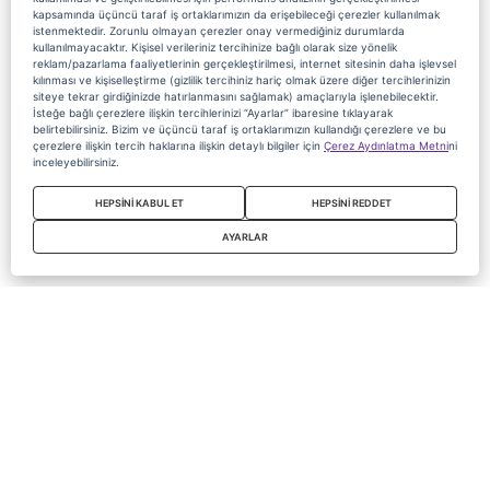
kapsamında üçüncü taraf iş ortaklarımızın da erişebileceği çerezler kullanılmak
istenmektedir. Zorunlu olmayan çerezler onay vermediğiniz durumlarda
kullanılmayacaktır. Kişisel verileriniz tercihinize bağlı olarak size yönelik
reklam/pazarlama faaliyetlerinin gerçekleştirilmesi, internet sitesinin daha işlevsel
kılınması ve kişiselleştirme (gizlilik tercihiniz hariç olmak üzere diğer tercihlerinizin
siteye tekrar girdiğinizde hatırlanmasını sağlamak) amaçlarıyla işlenebilecektir.
İsteğe bağlı çerezlere ilişkin tercihlerinizi “Ayarlar” ibaresine tıklayarak
belirtebilirsiniz. Bizim ve üçüncü taraf iş ortaklarımızın kullandığı çerezlere ve bu
çerezlere ilişkin tercih haklarına ilişkin detaylı bilgiler için
Çerez Aydınlatma Metni
ni
inceleyebilirsiniz.
HEPSİNİ KABUL ET
HEPSİNİ REDDET
AYARLAR
Copyright 2020 Digiturk Bu siteyi kullanarak sözleşmeyi kabul etmiş