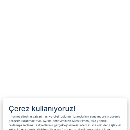
Çerez kullanıyoruz!
İnternet sitesinin sağlanması ve bilgi toplumu hizmetlerinin sunulması için zorunlu
çerezler kullanmaktayız. Ayrıca deneyiminizin iyileştirilmesi, size yönelik
reklam/pazarlama faaliyetlerinin gerçekleştirilmesi, internet sitesinin daha işlevsel
kullanılması ve geliştirilebilmesi için performans analizinin gerçekleştirilmesi