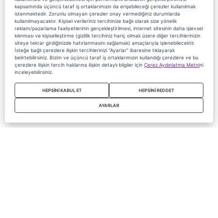
kapsamında üçüncü taraf iş ortaklarımızın da erişebileceği çerezler kullanılmak
istenmektedir. Zorunlu olmayan çerezler onay vermediğiniz durumlarda
kullanılmayacaktır. Kişisel verileriniz tercihinize bağlı olarak size yönelik
reklam/pazarlama faaliyetlerinin gerçekleştirilmesi, internet sitesinin daha işlevsel
kılınması ve kişiselleştirme (gizlilik tercihiniz hariç olmak üzere diğer tercihlerinizin
siteye tekrar girdiğinizde hatırlanmasını sağlamak) amaçlarıyla işlenebilecektir.
İsteğe bağlı çerezlere ilişkin tercihlerinizi “Ayarlar” ibaresine tıklayarak
belirtebilirsiniz. Bizim ve üçüncü taraf iş ortaklarımızın kullandığı çerezlere ve bu
çerezlere ilişkin tercih haklarına ilişkin detaylı bilgiler için
Çerez Aydınlatma Metni
ni
inceleyebilirsiniz.
HEPSİNİ KABUL ET
HEPSİNİ REDDET
AYARLAR
Copyright 2020 Digiturk Bu siteyi kullanarak sözleşmeyi kabul etmiş