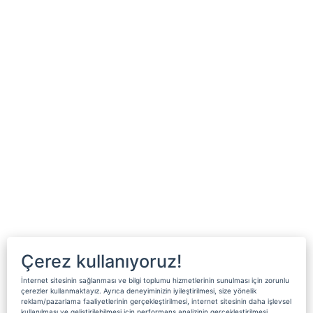
Çerez kullanıyoruz!
İnternet sitesinin sağlanması ve bilgi toplumu hizmetlerinin sunulması için zorunlu
çerezler kullanmaktayız. Ayrıca deneyiminizin iyileştirilmesi, size yönelik
reklam/pazarlama faaliyetlerinin gerçekleştirilmesi, internet sitesinin daha işlevsel
kullanılması ve geliştirilebilmesi için performans analizinin gerçekleştirilmesi