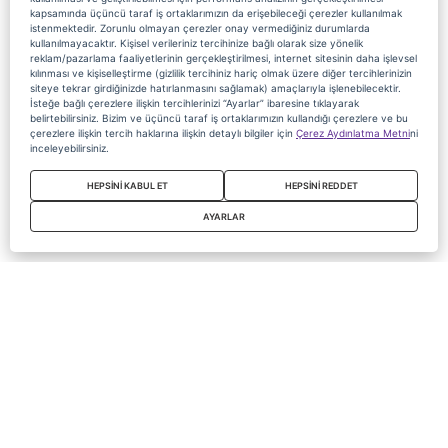
kapsamında üçüncü taraf iş ortaklarımızın da erişebileceği çerezler kullanılmak
istenmektedir. Zorunlu olmayan çerezler onay vermediğiniz durumlarda
kullanılmayacaktır. Kişisel verileriniz tercihinize bağlı olarak size yönelik
reklam/pazarlama faaliyetlerinin gerçekleştirilmesi, internet sitesinin daha işlevsel
kılınması ve kişiselleştirme (gizlilik tercihiniz hariç olmak üzere diğer tercihlerinizin
siteye tekrar girdiğinizde hatırlanmasını sağlamak) amaçlarıyla işlenebilecektir.
İsteğe bağlı çerezlere ilişkin tercihlerinizi “Ayarlar” ibaresine tıklayarak
belirtebilirsiniz. Bizim ve üçüncü taraf iş ortaklarımızın kullandığı çerezlere ve bu
çerezlere ilişkin tercih haklarına ilişkin detaylı bilgiler için
Çerez Aydınlatma Metni
ni
inceleyebilirsiniz.
HEPSİNİ KABUL ET
HEPSİNİ REDDET
AYARLAR
Copyright 2020 Digiturk Bu siteyi kullanarak sözleşmeyi kabul etmiş