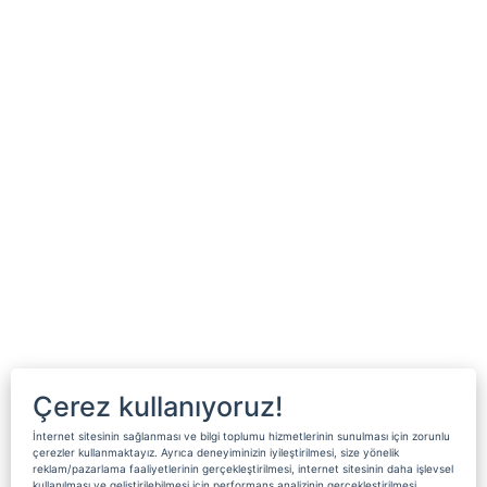
Çerez kullanıyoruz!
İnternet sitesinin sağlanması ve bilgi toplumu hizmetlerinin sunulması için zorunlu
çerezler kullanmaktayız. Ayrıca deneyiminizin iyileştirilmesi, size yönelik
reklam/pazarlama faaliyetlerinin gerçekleştirilmesi, internet sitesinin daha işlevsel
kullanılması ve geliştirilebilmesi için performans analizinin gerçekleştirilmesi