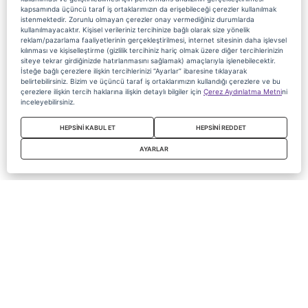
kapsamında üçüncü taraf iş ortaklarımızın da erişebileceği çerezler kullanılmak
istenmektedir. Zorunlu olmayan çerezler onay vermediğiniz durumlarda
kullanılmayacaktır. Kişisel verileriniz tercihinize bağlı olarak size yönelik
reklam/pazarlama faaliyetlerinin gerçekleştirilmesi, internet sitesinin daha işlevsel
kılınması ve kişiselleştirme (gizlilik tercihiniz hariç olmak üzere diğer tercihlerinizin
siteye tekrar girdiğinizde hatırlanmasını sağlamak) amaçlarıyla işlenebilecektir.
İsteğe bağlı çerezlere ilişkin tercihlerinizi “Ayarlar” ibaresine tıklayarak
belirtebilirsiniz. Bizim ve üçüncü taraf iş ortaklarımızın kullandığı çerezlere ve bu
çerezlere ilişkin tercih haklarına ilişkin detaylı bilgiler için
Çerez Aydınlatma Metni
ni
inceleyebilirsiniz.
HEPSİNİ KABUL ET
HEPSİNİ REDDET
AYARLAR
Copyright 2020 Digiturk Bu siteyi kullanarak sözleşmeyi kabul etmiş