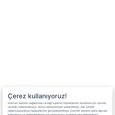
Çerez kullanıyoruz!
İnternet sitesinin sağlanması ve bilgi toplumu hizmetlerinin sunulması için zorunlu
çerezler kullanmaktayız. Ayrıca deneyiminizin iyileştirilmesi, size yönelik
reklam/pazarlama faaliyetlerinin gerçekleştirilmesi, internet sitesinin daha işlevsel
kullanılması ve geliştirilebilmesi için performans analizinin gerçekleştirilmesi