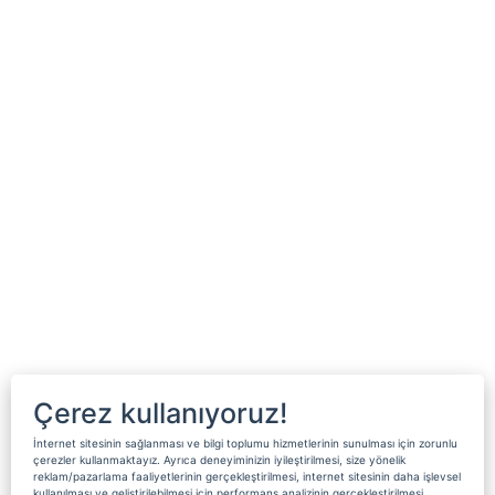
Çerez kullanıyoruz!
İnternet sitesinin sağlanması ve bilgi toplumu hizmetlerinin sunulması için zorunlu
çerezler kullanmaktayız. Ayrıca deneyiminizin iyileştirilmesi, size yönelik
reklam/pazarlama faaliyetlerinin gerçekleştirilmesi, internet sitesinin daha işlevsel
kullanılması ve geliştirilebilmesi için performans analizinin gerçekleştirilmesi