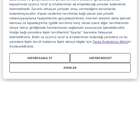
kapsamında üçüncü taraf iş ortaklarımızın da erişebileceği çerezler kullanılmak
istenmektedir. Zorunlu olmayan çerezler onay vermediğiniz durumlarda
kullanılmayacaktır. Kişisel verileriniz tercihinize bağlı olarak size yönelik
reklam/pazarlama faaliyetlerinin gerçekleştirilmesi, internet sitesinin daha işlevsel
kılınması ve kişiselleştirme (gizlilik tercihiniz hariç olmak üzere diğer tercihlerinizin
siteye tekrar girdiğinizde hatırlanmasını sağlamak) amaçlarıyla işlenebilecektir.
İsteğe bağlı çerezlere ilişkin tercihlerinizi “Ayarlar” ibaresine tıklayarak
belirtebilirsiniz. Bizim ve üçüncü taraf iş ortaklarımızın kullandığı çerezlere ve bu
çerezlere ilişkin tercih haklarına ilişkin detaylı bilgiler için
Çerez Aydınlatma Metni
ni
inceleyebilirsiniz.
HEPSİNİ KABUL ET
HEPSİNİ REDDET
AYARLAR
Copyright 2020 Digiturk Bu siteyi kullanarak sözleşmeyi kabul etmiş