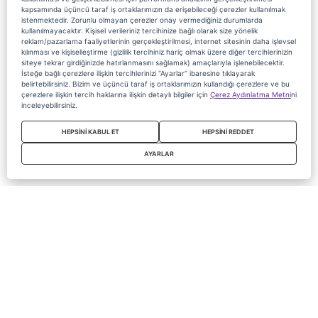
kapsamında üçüncü taraf iş ortaklarımızın da erişebileceği çerezler kullanılmak
istenmektedir. Zorunlu olmayan çerezler onay vermediğiniz durumlarda
kullanılmayacaktır. Kişisel verileriniz tercihinize bağlı olarak size yönelik
reklam/pazarlama faaliyetlerinin gerçekleştirilmesi, internet sitesinin daha işlevsel
kılınması ve kişiselleştirme (gizlilik tercihiniz hariç olmak üzere diğer tercihlerinizin
siteye tekrar girdiğinizde hatırlanmasını sağlamak) amaçlarıyla işlenebilecektir.
İsteğe bağlı çerezlere ilişkin tercihlerinizi “Ayarlar” ibaresine tıklayarak
belirtebilirsiniz. Bizim ve üçüncü taraf iş ortaklarımızın kullandığı çerezlere ve bu
çerezlere ilişkin tercih haklarına ilişkin detaylı bilgiler için
Çerez Aydınlatma Metni
ni
inceleyebilirsiniz.
HEPSİNİ KABUL ET
HEPSİNİ REDDET
AYARLAR
Copyright 2020 Digiturk Bu siteyi kullanarak sözleşmeyi kabul etmiş