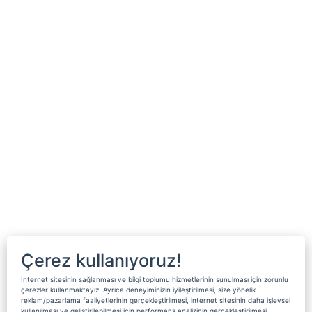
Çerez kullanıyoruz!
İnternet sitesinin sağlanması ve bilgi toplumu hizmetlerinin sunulması için zorunlu
çerezler kullanmaktayız. Ayrıca deneyiminizin iyileştirilmesi, size yönelik
reklam/pazarlama faaliyetlerinin gerçekleştirilmesi, internet sitesinin daha işlevsel
kullanılması ve geliştirilebilmesi için performans analizinin gerçekleştirilmesi