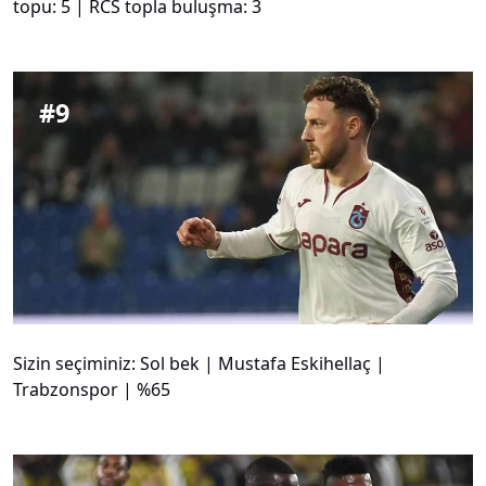
topu: 5 | RCS topla buluşma: 3
#
9
Sizin seçiminiz: Sol bek | Mustafa Eskihellaç |
Trabzonspor | %65