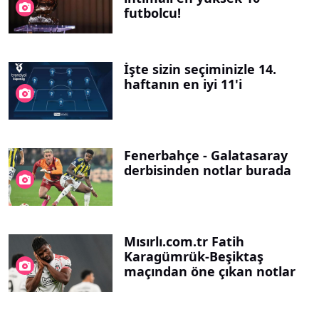
futbolcu!
İşte sizin seçiminizle 14.
haftanın en iyi 11'i
Fenerbahçe - Galatasaray
derbisinden notlar burada
Mısırlı.com.tr Fatih
Karagümrük-Beşiktaş
maçından öne çıkan notlar