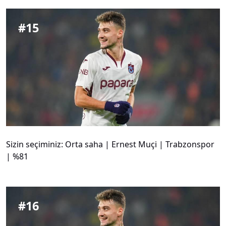
#
15
Sizin seçiminiz: Orta saha | Ernest Muçi | Trabzonspor
| %81
#
16