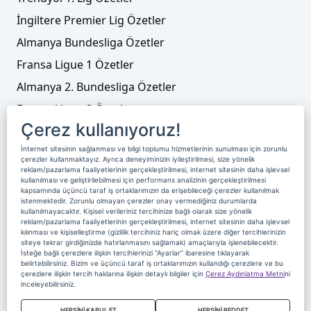
İngiltere Premier Lig Özetler
Almanya Bundesliga Özetler
Fransa Ligue 1 Özetler
Almanya 2. Bundesliga Özetler
Fransa Ligue 2 Özetler
Çerez kullanıyoruz!
Tenis
İnternet sitesinin sağlanması ve bilgi toplumu hizmetlerinin sunulması için zorunlu
Video Liste
çerezler kullanmaktayız. Ayrıca deneyiminizin iyileştirilmesi, size yönelik
reklam/pazarlama faaliyetlerinin gerçekleştirilmesi, internet sitesinin daha işlevsel
Foto Galeriler
kullanılması ve geliştirilebilmesi için performans analizinin gerçekleştirilmesi
kapsamında üçüncü taraf iş ortaklarımızın da erişebileceği çerezler kullanılmak
istenmektedir. Zorunlu olmayan çerezler onay vermediğiniz durumlarda
kullanılmayacaktır. Kişisel verileriniz tercihinize bağlı olarak size yönelik
Üyelik
Yayın Akışı
Reklam
Site Sözleşmesi
reklam/pazarlama faaliyetlerinin gerçekleştirilmesi, internet sitesinin daha işlevsel
kılınması ve kişiselleştirme (gizlilik tercihiniz hariç olmak üzere diğer tercihlerinizin
Künye ve İletişim
Çerez Politikası
siteye tekrar girdiğinizde hatırlanmasını sağlamak) amaçlarıyla işlenebilecektir.
İsteğe bağlı çerezlere ilişkin tercihlerinizi “Ayarlar” ibaresine tıklayarak
Çerez Yönetimi
Veri Sahibi Başvuru Formu
belirtebilirsiniz. Bizim ve üçüncü taraf iş ortaklarımızın kullandığı çerezlere ve bu
çerezlere ilişkin tercih haklarına ilişkin detaylı bilgiler için
Çerez Aydınlatma Metni
ni
Nereden İzlerim
inceleyebilirsiniz.
Copyright 2020 Digiturk Bu siteyi kullanarak sözleşmeyi kabul etmiş
HEPSİNİ KABUL ET
HEPSİNİ REDDET