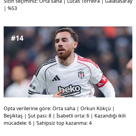
Sizin seçiminiz: Orta saha | Lucas Torreira | Galatasaray
| %53
#
14
Opta verilerine göre: Orta saha | Orkun Kökçü |
Beşiktaş | Şut pası: 8 | İsabetli orta: 6 | Kazandığı ikili
mücadele: 6 | Sahipsiz top kazanma: 4