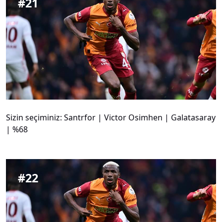
#
21
Sizin seçiminiz: Santrfor | Victor Osimhen | Galatasaray
| %68
#
22