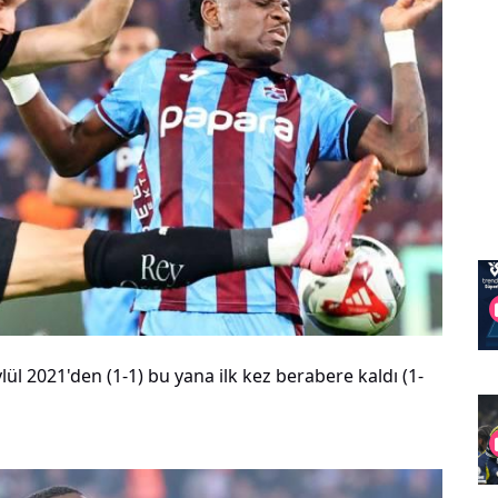
ül 2021'den (1-1) bu yana ilk kez berabere kaldı (1-