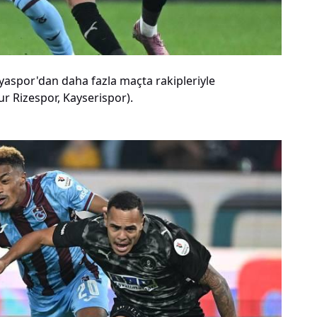
yaspor'dan daha fazla maçta rakipleriyle
r Rizespor, Kayserispor).