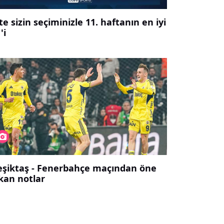
te sizin seçiminizle 11. haftanın en iyi
'i
eşiktaş - Fenerbahçe maçından öne
kan notlar