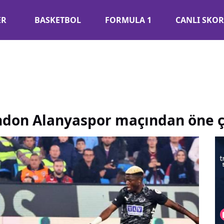
notlar | beIN SPORTS Türkiye - beinsports.com.tr/
ER
BASKETBOL
FORMULA 1
CANLI SKOR
endon Alanyaspor maçından öne ç