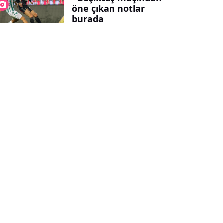
öne çıkan notlar
burada