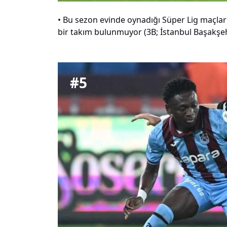
• Bu sezon evinde oynadığı Süper Lig maçla
bir takım bulunmuyor (3B; İstanbul Başakşe
#
5