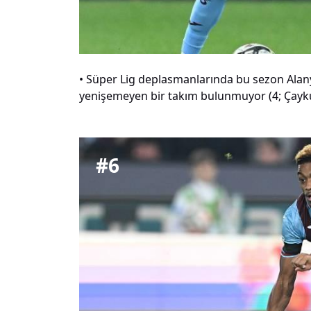
• Süper Lig deplasmanlarında bu sezon Alan
yenişemeyen bir takım bulunmuyor (4; Çayku
#
6