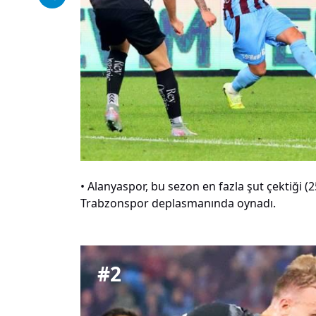
• Alanyaspor, bu sezon en fazla şut çektiği (2
Trabzonspor deplasmanında oynadı.
#
2