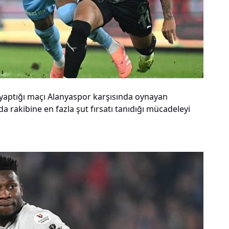
s yaptığı maçı Alanyaspor karşısında oynayan
a rakibine en fazla şut fırsatı tanıdığı mücadeleyi