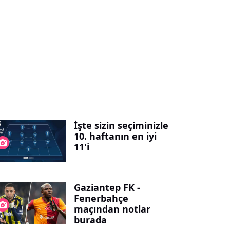
İşte sizin seçiminizle
10. haftanın en iyi
11'i
Gaziantep FK -
Fenerbahçe
maçından notlar
burada